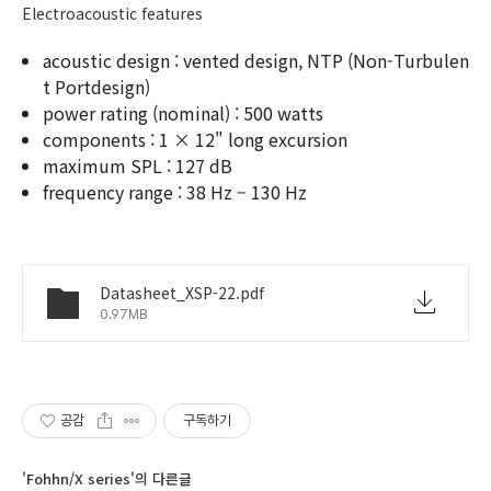
Electroacoustic features
acoustic design : vented design, NTP (Non-Turbulen
t Portdesign)
power rating (nominal) : 500 watts
components : 1 × 12" long excursion
maximum SPL : 127 dB
frequency range : 38 Hz – 130 Hz
Datasheet_XSP-22.pdf
0.97MB
공감
구독하기
'Fohhn/X series'의 다른글