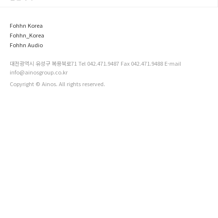
없이 간단히 최적화된 라인 소스 분산각을 Beam Steering을 통
해 이루어냅니다. 또한 인테리어 및 환경에 완벽히 통합 가능합
니다. Electroacoustic features acoustic design: elec..
Fohhn Korea
Fohhn_Korea
Fohhn Audio
대전광역시 유성구 복용북로71 Tel 042.471.9487 Fax 042.471.9488 E-mail
info@ainosgroup.co.kr
Copyright © Ainos. All rights reserved.