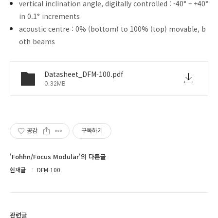
vertical inclination angle, digitally controlled : -40° – +40°
in 0.1° increments
acoustic centre : 0% (bottom) to 100% (top) movable, b
oth beams
Datasheet_DFM-100.pdf
0.32MB
공감
구독하기
'Fohhn/Focus Modular'의 다른글
현재글
DFM-100
관련글