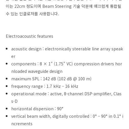
이는 22cm 정도이며 Beam Steering 기술 덕분에 매끄럽게 통합될
수 있는 인클로저를 사용합니다.
Electroacoustic features
acoustic design : electronically steerable line array speak
er
components : 8 × 1" (1.75" VC) compression drivers hor
nloaded waveguide design
maximum SPL : 142 dB (102 dB @ 100 m)
frequency range : 1.7 kHz – 16 kHz
operational mode : active, 8-channel DSP-amplifier, Clas
s-D
horizontal dispersion : 90°
vertical beam width, digitally controlled : 0° – 90° in 0.1° i
ncrements