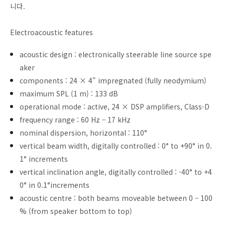
니다.
Electroacoustic features
acoustic design : electronically steerable line source spe
aker
components : 24 × 4" impregnated (fully neodymium)
maximum SPL (1 m) : 133 dB
operational mode : active, 24 × DSP amplifiers, Class-D
frequency range : 60 Hz – 17 kHz
nominal dispersion, horizontal : 110°
vertical beam width, digitally controlled : 0° to +90° in 0.
1° increments
vertical inclination angle, digitally controlled : -40° to +4
0° in 0.1°increments
acoustic centre : both beams moveable between 0 – 100
% (from speaker bottom to top)