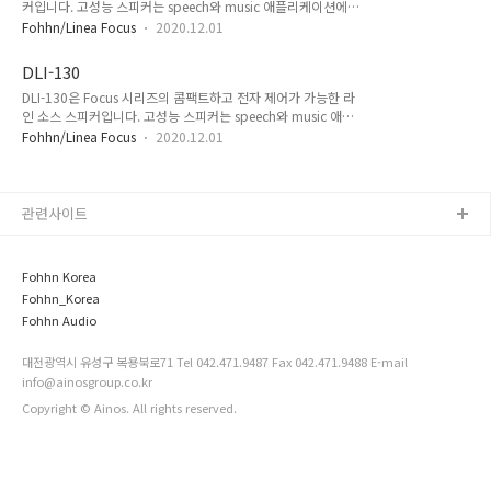
커입니다. 고성능 스피커는 speech와 music 애플리케이션에
neodymium) maximum SPL (1 m) : 133 dB operational
최적화되어 있고, Beam Steering 기술 덕분에 물리적인 각도를
mode : active, 24 × DSP amplifiers, Class-D frequency ..
Fohhn/Linea Focus
2020.12.01
조절할 필요 없이 시각적 통합이 가능하며 복잡한 음향 환경에서
최상의 결과를 제공합니다. Electroacoustic features
DLI-130
acoustic design : electronically steerable line source
DLI-130은 Focus 시리즈의 콤팩트하고 전자 제어가 가능한 라
speaker components : 16 × 4" impregnated (fully
인 소스 스피커입니다. 고성능 스피커는 speech와 music 애플
neodymium) maximum SPL (1 m) : 130 dB operational
리케이션에 최적화되어 있고, 물리적인 각도를 조절할 필요 없이
mode : active, 16 × DSP amplifiers, Class-D frequency ..
Fohhn/Linea Focus
2020.12.01
간단히 최적화된 라인 소스 분산각을 Beam Steering을 통해 이
루어냅니다. Electroacoustic features acoustic design :
electronically steerable line source speaker components :
8 × 4" impregnated (fully neodymium) maximum SPL
관련사이트
(1 m) : 124 dB operational mode : active, 8 × DSP
amplifiers, Class-D frequency range : 60 ..
Fohhn Korea
Fohhn_Korea
Fohhn Audio
대전광역시 유성구 복용북로71 Tel 042.471.9487 Fax 042.471.9488 E-mail
info@ainosgroup.co.kr
Copyright © Ainos. All rights reserved.